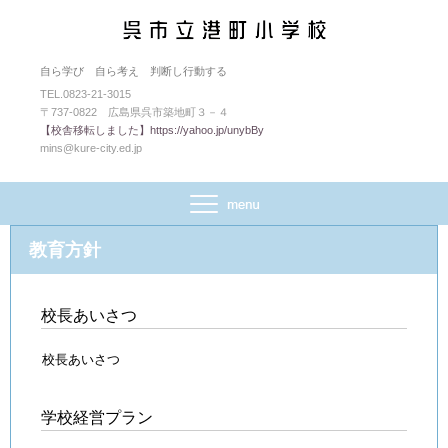
自ら学び 自ら考え 判断し行動する
TEL.0823-21-3015
〒737-0822 広島県呉市築地町３－４
【校舎移転しました】https://yahoo.jp/unybBy
mins@kure-city.ed.jp
教育方針
校長あいさつ
校長あいさつ
学校経営プラン