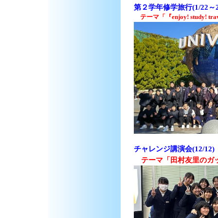
第２学年修学旅行(1/22～
テーマ「
『
enjoy! study! tra
チャレンジ講演会(12/1
テーマ「田村友里のガ