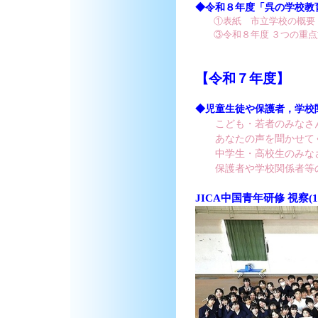
◆令和８年度「呉の学校教
①表紙 市立学校の概要
③令和８年度 ３つの重
【令和７年度】
◆児童生徒や保護者，学校
こども・若者のみなさ
あなたの声を聞かせて
中学生・高校生のみな
保護者や学校関係者等
JICA中国青年研修 視察(12