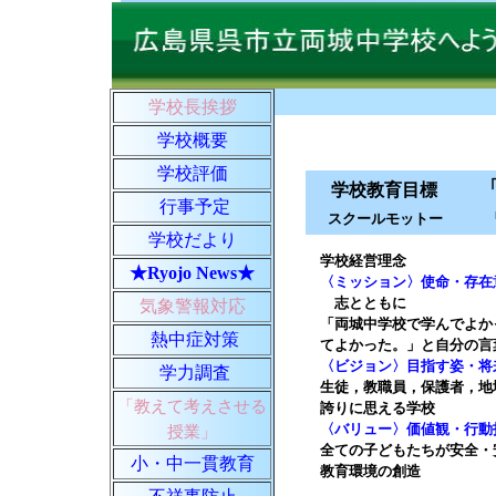
学校長挨拶
学校概要
学校評価
「心
学校教育目標
行事予定
スクールモットー
学校だより
学校経営理念
★Ryojo News★
〈ミッション〉使命・存在
志とともに
気象警報対応
「両城中学校で学んでよか
熱中症対策
てよかった。」と自分の言
〈ビジョン〉目指す姿・将
学力調査
生徒，教職員，保護者，地
「教えて考えさせる
誇りに思える学校
〈バリュー〉価値観・行動
授業」
全ての子どもたちが安全・
小・中一貫教育
教育環境の創造