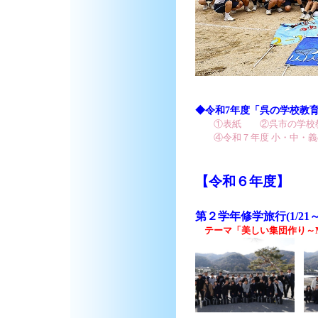
◆令和7年度「呉の学校教
①表紙
②呉市の学校
④令和７年度 小・中・
【令和６年度】
第２学年修学旅行(1/21
テーマ「
美しい集団作り～M(