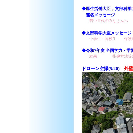
◆厚生労働大臣，文部科学
連名メッセージ
若い世代のみなさんへ
◆文部科学大臣メッセージ
中学生・高校生
保護
◆令和7年度 全国学力・学
結果
指導方法等
ドローン空撮(5/20)
外壁