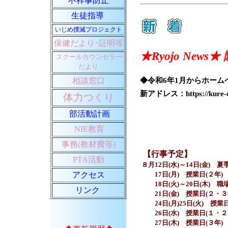
不祥事防止
生徒指導
いじめ撲滅プロジェクト
保健だより･証明等
★Ryojo New
スクールカウンセラー
だより
◆令和6年1月からホー
相談窓口
新アドレス：https://kure-cit
体力つくり
部活動計画
NIE教育
事務(教材費等)
【行事予定】
PTA活動
８月12日(水)～14日(金)
アクセス
８月
17日(月) 授業日(２年)
８月
18日(火)～20日(木) 
リンク
８月
21日(金) 授業日(２・３
８月
24日(月)25日(火) 授業
８月
26日(水) 授業日(１
８月
27日(木) 授業日(３年