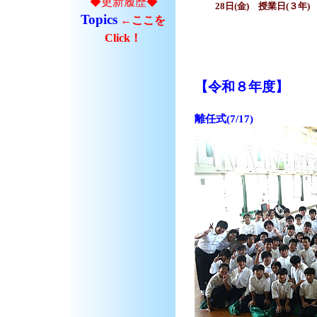
◆更新履歴◆
８月
28日(金) 授業日(３年)
Topics
←ここを
Click！
【令和８年度】
離任式(7/17)