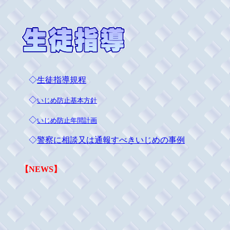
◇
生徒指導規程
◇
いじめ防止基本方針
◇
いじめ防止年間計画
◇
警察に相談又は通報すべきいじめの事例
【NEWS】