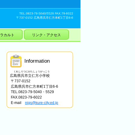
TEL.0823-79-5040/5529 FAX.79-6022
〒737-0152 広島県呉市仁方本町1丁目6-6
ラカルト
リンク・アクセス
Information
くれしりつにがたしょうがっこう
広島県呉市立仁方小学校
〒737-0152
広島県呉市仁方本町1丁目6-6
TEL.0823-79-5040・5529
FAX.0823-79-6022
E-mail
nigs@kure-city.ed.jp