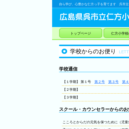
自ら学び、心豊かな仁方っ子を育てます 呉市立
トップページ
仁方小学校
学校からのお便り
LET
学校通信
【１学期】 第１号
第２号
第３号
第４
【２学期】
【３学期】
スクール・カウンセラーからのお
こころとからだの元気を保つために（児童