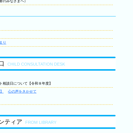
者のみなさまへ）
まり
口
CHILD CONSULTATION DESK
ト相談日について【令和８年度】
】
心の声をきかせて
ンティア
FROM LIBRARY