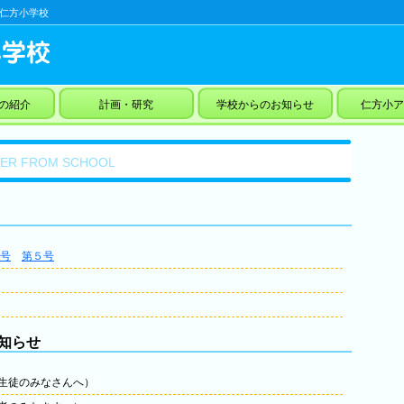
仁方小学校
の紹介
計画・研究
学校からのお知らせ
仁方小ア
TER FROM SCHOOL
号
第５号
知らせ
生徒のみなさんへ）