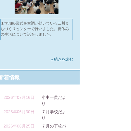
１学期終業式を空調が効いている二川ま
ちづくりセンターで行いました。夏休み
の生活について話をしました。
» 続きを読む
新着情報
2026年07月16日
小中一貫だよ
り
2026年06月30日
７月学校だよ
り
2026年06月25日
７月の下校バ