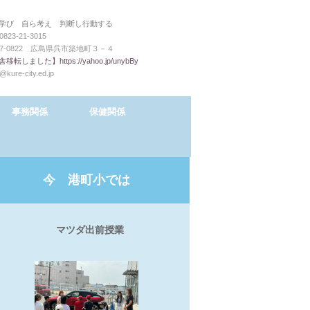
学び 自ら考え 判断し行動する
0823-21-3015
37-0822 広島県呉市築地町３－４
移転しました】https://yahoo.jp/unybBy
@kure-city.ed.jp
事務関係
保健関係
今 港町小では
マツダ出前授業