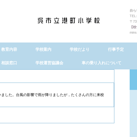
自ら
TEL.
〒7
【校舎
mins
教育内容
学校案内
学校だより
行事予定
相談窓口
学校運営協議会
車の乗り入れについて
いました。台風の影響で雨が降りましたが，たくさんの方に来校