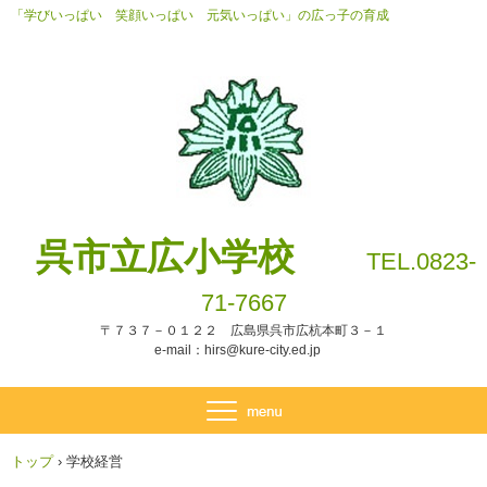
「学びいっぱい 笑顔いっぱい 元気いっぱい」の広っ子の育成
呉市立広小学校
TEL.0823-
71-7667
〒７３７－０１２２ 広島県呉市広杭本町３－１
e-mail：hirs@kure-city.ed.jp
トップ
›
学校経営