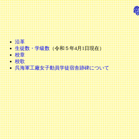
沿革
生徒数・学級数
（令和５年4月1日現在）
校章
校歌
呉海軍工廠女子動員学徒宿舎跡碑について